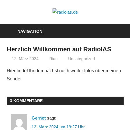
Zum
Inhalt
radioias.de
springen
NAVIGATION
Herzlich Willkommen auf RadioIAS
12. März 2024
Rias
Uncategorized
Hier findet Ihr demnächst noch weiter Infos über meinen
Sender
3 KOMMENTARE
Gernot
sagt:
12. März 2024 um 19:27 Uhr